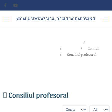
ȘCOALA GIMNAZIALĂ ,,D.I.GHICA'' RADOVANU
Sunteți aici:
Consiliul
Acasa
Școala
Comisii
profesoral
Consiliul profesoral
Consiliul profesoral