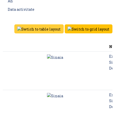
An
Data activitate
Nu
Exc
Sin
De
Exc
Sin
De