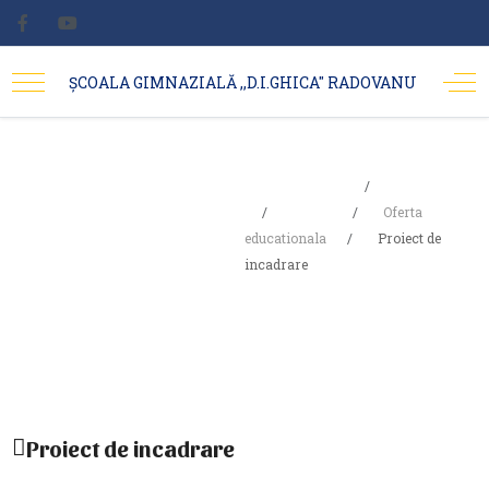
ȘCOALA GIMNAZIALĂ ,,D.I.GHICA'' RADOVANU
Sunteți aici:
Acasa
Proiect de
Școala
Oferta
educationala
Proiect de
incadrare
incadrare
Proiect de incadrare