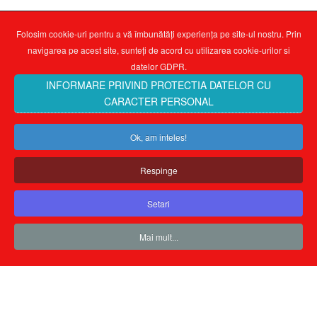
Folosim cookie-uri pentru a vă îmbunătăți experiența pe site-ul nostru. Prin
navigarea pe acest site, sunteți de acord cu utilizarea cookie-urilor si
datelor GDPR.
INFORMARE PRIVIND PROTECTIA DATELOR CU
CARACTER PERSONAL
Ok, am inteles!
Respinge
Setari
Mai mult...