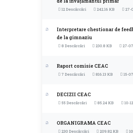
de la învățământul primar
12 Descărcări
242.16 KB
27-
Interpretare chestionar de feed
de la gimnaziu
8 Descărcări
230.8 KB
27-07
Raport comisie CEAC
7 Descărcări
816.13 KB
15-0
DECIZII CEAC
55 Descărcări
85.24 KB
10-1
ORGANIGRAMA CEAC
230 Descărcări
209.82 KB
10