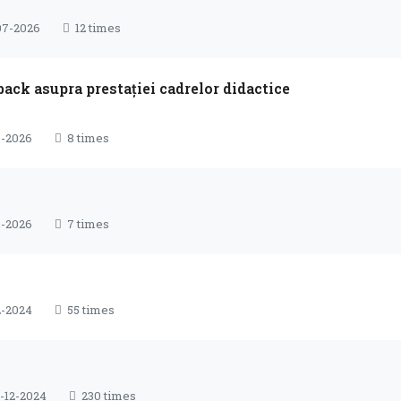
07-2026
12 times
back asupra prestației cadrelor didactice
-2026
8 times
7-2026
7 times
2-2024
55 times
-12-2024
230 times