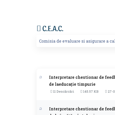
C.E.A.C.
Comisia de evaluare si asigurare a cal
TITLU
DESCĂRCARE
Interpretare chestionar de feed
de laeducație timpurie
11 Descărcări
145.57 KB
27-0
Interpretare chestionar de feed