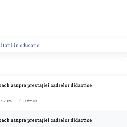
itatii în educatie
back asupra prestației cadrelor didactice
7-2026
11 times
back asupra prestației cadrelor didactice