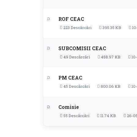
ROF CEAC
223 Descărcări
395.35 KB
10
SUBCOMISII CEAC
49 Descărcări
458.97 KB
10-
PM CEAC
45 Descărcări
800.06 KB
10-
Comisie
55 Descărcări
11.74 KB
26-05