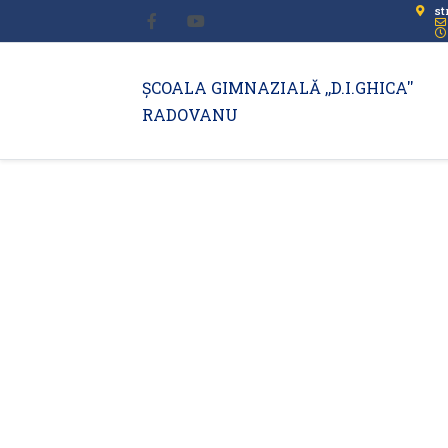
st
ȘCOALA GIMNAZIALĂ ,,D.I.GHICA''
RADOVANU
C.E.A.C.