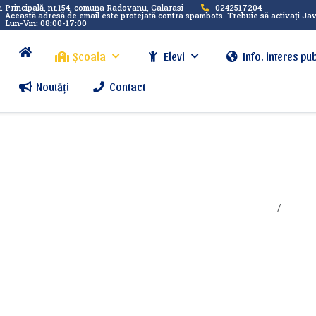
r. Principală, nr.154, comuna Radovanu, Calarasi
0242517204
Această adresă de email este protejată contra spambots. Trebuie să activați Ja
Lun-Vin: 08:00-17:00
Școala
Elevi
Info. interes pub
Noutăți
Contact
Sunteți aici:
Aca